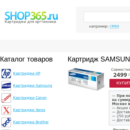
Картриджи для оргтехники
например:
C4092A
Каталог товаров
Картридж SAMSUN
Совмести
Картриджи HP
р
2499
КУПИ
Картриджи Samsung
—
При п
Картриджи Canon
на сумму
Москве 
— Акции 
Картриджи Xerox
— Достав
— 250 ру
— Доставк
Картриджи Brother