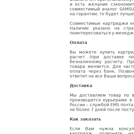
и есть желание сэкономи
совместимый аналог SAMSU
на гарантии, то будет лучш
Совместимые картриджи ес
Наличие указано на стр
поинтересоваться у менедже
Оплата
Вы можете купить картри
расчет (при доставке п
безналичному расчету. П
товара меняется. Для час
оплата через банк. Позв
ответит на все Ваши вопрос
Доставка
Мы доставляем товар по в
производится курьерами в
России – службой EMS почта 
не более 7 дней после посту
Как заказать
Если Вам нужна консуль
картридж, позвоните н