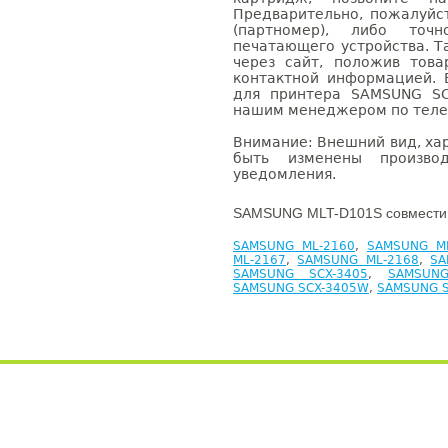
Предварительно, пожалуйс
(партномер), либо точ
печатающего устройства. 
через сайт, положив това
контактной информацией. 
для принтера SAMSUNG SC
нашим менеджером по телефо
Внимание: Внешний вид, ха
быть изменены производ
уведомления.
SAMSUNG MLT-D101S совместим
SAMSUNG ML-2160
,
SAMSUNG M
ML-2167
,
SAMSUNG ML-2168
,
SA
SAMSUNG SCX-3405
,
SAMSUNG
SAMSUNG SCX-3405W
,
SAMSUNG S