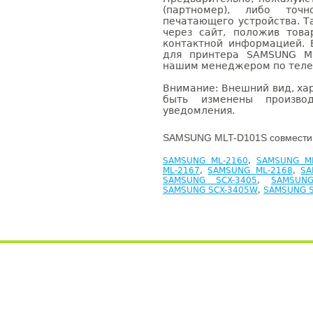
(партномер), либо точ
печатающего устройства. 
через сайт, положив това
контактной информацией. 
для принтера SAMSUNG ML
нашим менеджером по телефо
Внимание: Внешний вид, ха
быть изменены производ
уведомления.
SAMSUNG MLT-D101S совместим
SAMSUNG ML-2160
,
SAMSUNG M
ML-2167
,
SAMSUNG ML-2168
,
SA
SAMSUNG SCX-3405
,
SAMSUNG
SAMSUNG SCX-3405W
,
SAMSUNG S