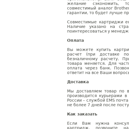
желание сэкономить, 
совместимый аналог Brothe
гарантии, то будет лучше п
Совместимые картриджи ес
Наличие указано на стр
поинтересоваться у менедже
Оплата
Вы можете купить картри
расчет (при доставке п
безналичному расчету. П
товара меняется. Для час
оплата через банк. Позв
ответит на все Ваши вопрос
Доставка
Мы доставляем товар по в
производится курьерами в
России – службой EMS почта 
не более 7 дней после посту
Как заказать
Если Вам нужна консуль
картридж, позвоните н