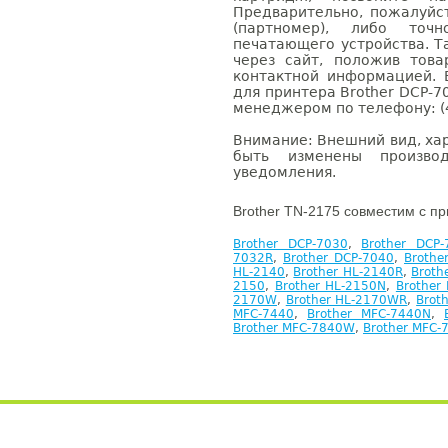
Предварительно, пожалуйс
(партномер), либо точ
печатающего устройства. 
через сайт, положив това
контактной информацией. 
для принтера Brother DCP-7
менеджером по телефону: (4
Внимание: Внешний вид, ха
быть изменены производ
уведомления.
Brother TN-2175 совместим с п
Brother DCP-7030
,
Brother DCP-
7032R
,
Brother DCP-7040
,
Brothe
HL-2140
,
Brother HL-2140R
,
Broth
2150
,
Brother HL-2150N
,
Brother
2170W
,
Brother HL-2170WR
,
Brot
MFC-7440
,
Brother MFC-7440N
,
Brother MFC-7840W
,
Brother MFC