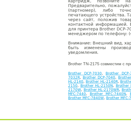
картридж, позвоните н
Предварительно, пожалуйс
(партномер), либо точ
печатающего устройства. 
через сайт, положив това
контактной информацией. 
для принтера Brother DCP-7
менеджером по телефону: (4
Внимание: Внешний вид, ха
быть изменены производ
уведомления.
Brother TN-2175 совместим с п
Brother DCP-7030
,
Brother DCP-
7032R
,
Brother DCP-7040
,
Brothe
HL-2140
,
Brother HL-2140R
,
Broth
2150
,
Brother HL-2150N
,
Brother
2170W
,
Brother HL-2170WR
,
Brot
MFC-7440
,
Brother MFC-7440N
,
Brother MFC-7840W
,
Brother MFC