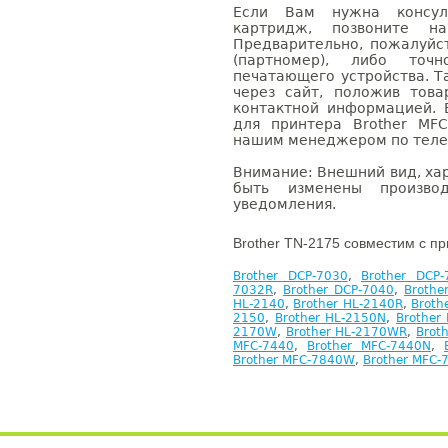
Если Вам нужна консуль
картридж, позвоните н
Предварительно, пожалуйс
(партномер), либо точ
печатающего устройства. 
через сайт, положив това
контактной информацией. 
для принтера Brother MF
нашим менеджером по телефо
Внимание: Внешний вид, ха
быть изменены производ
уведомления.
Brother TN-2175 совместим с п
Brother DCP-7030
,
Brother DCP-
7032R
,
Brother DCP-7040
,
Brothe
HL-2140
,
Brother HL-2140R
,
Broth
2150
,
Brother HL-2150N
,
Brother
2170W
,
Brother HL-2170WR
,
Brot
MFC-7440
,
Brother MFC-7440N
,
Brother MFC-7840W
,
Brother MFC