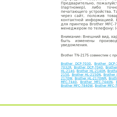
Предварительно, пожалуйс
(партномер), либо точ
печатающего устройства. 
через сайт, положив това
контактной информацией. 
для принтера Brother MFC-
менеджером по телефону: (4
Внимание: Внешний вид, ха
быть изменены производ
уведомления.
Brother TN-2175 совместим с п
Brother DCP-7030
,
Brother DCP-
7032R
,
Brother DCP-7040
,
Brothe
HL-2140
,
Brother HL-2140R
,
Broth
2150
,
Brother HL-2150N
,
Brother
2170W
,
Brother HL-2170WR
,
Brot
MFC-7440
,
Brother MFC-7440N
,
Brother MFC-7840W
,
Brother MFC