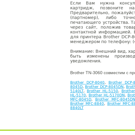
Если Вам нужна консуль
картридж, позвоните н
Предварительно, пожалуйс
(партномер), либо точ
печатающего устройства. 
через сайт, положив това
контактной информацией. 
для принтера Brother DCP-
менеджером по телефону: (4
Внимание: Внешний вид, ха
быть изменены производ
уведомления.
Brother TN-3060 совместим с п
Brother DCP-8040
,
Brother DCP-
8045D
,
Brother DCP-8045DN
,
Brot
5140LT
,
Brother HL-5150
,
Brothe
HL-5170
,
Brother HL-5170DN
,
Bro
MFC-8045D
,
Brother MFC-8045D
Brother MFC-8840
,
Brother MFC-
8840LT