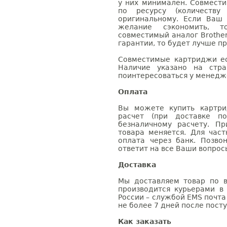
у них минимален. Совмест
по ресурсу (количеству
оригинальному. Если Ваш
желание сэкономить, 
совместимый аналог Brothe
гарантии, то будет лучше п
Совместимые картриджи ес
Наличие указано на стр
поинтересоваться у менедже
Оплата
Вы можете купить картри
расчет (при доставке п
безналичному расчету. П
товара меняется. Для час
оплата через банк. Позв
ответит на все Ваши вопрос
Доставка
Мы доставляем товар по в
производится курьерами в
России – службой EMS почта 
не более 7 дней после посту
Как заказать