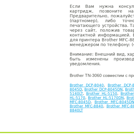
Если Вам нужна консуль
картридж, позвоните н
Предварительно, пожалуйс
(партномер), либо точ
печатающего устройства. 
через сайт, положив това
контактной информацией. 
для принтера Brother MFC-8
менеджером по телефону: (4
Внимание: Внешний вид, ха
быть изменены производ
уведомления.
Brother TN-3060 совместим с п
Brother DCP-8040
,
Brother DCP-
8045D
,
Brother DCP-8045DN
,
Brot
5140LT
,
Brother HL-5150
,
Brothe
HL-5170
,
Brother HL-5170DN
,
Bro
MFC-8045D
,
Brother MFC-8045D
Brother MFC-8840
,
Brother MFC-
8840LT