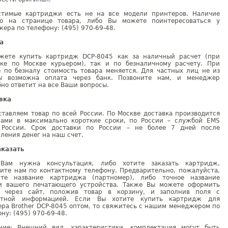
стимые картриджи есть не на все модели принтеров. Наличие
но на странице товара, либо Вы можете поинтересоваться у
ера по телефону: (495) 970-69-48.
а
жете купить картридж DCP-8045 как за наличный расчет (при
вке по Москве курьером), так и по безналичному расчету. При
е по безналу стоимость товара меняется. Для частных лиц не из
ы возможна оплата через банк. Позвоните нам, и менеджер
но ответит на все Ваши вопросы.
вка
тавляем товар по всей России. По Москве доставка производится
рами в максимально короткие сроки, по России – службой EMS
 России. Срок доставки по России – не более 7 дней после
ления денег на наш счет.
аказать
Вам нужна консультация, либо хотите заказать картридж,
ните нам по контактному телефону. Предварительно, пожалуйста,
ите название картриджа (партномер), либо точное название
и вашего печатающего устройства. Также Вы можете оформить
у через сайт, положив товар в корзину, и заполнив поля с
ктной информацией. Если Вы хотите купить картридж для
ра Brother DCP-8045 оптом, то свяжитесь с нашим менеджером по
ну: (495) 970-69-48.
ние: Внешний вид, характеристики, комплектация могут быть