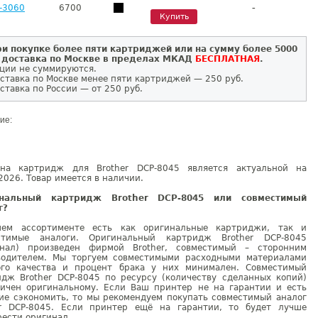
-
-3060
6700
Купить
и покупке более пяти картриджей или на сумму более 5000
 доставка по Москве в пределах МКАД
БЕСПЛАТНАЯ
.
ции не суммируются.
ставка по Москве менее пяти картриджей — 250 руб.
ставка по России — от 250 руб.
ие:
на картридж для Brother DCP-8045 является актуальной на
2026. Товар имеется в наличии.
инальный картридж Brother DCP-8045 или совместимый
г?
ем ассортименте есть как оригинальные картриджи, так и
стимые аналоги. Оригинальный картридж Brother DCP-8045
инал) произведен фирмой Brother, совместимый – сторонним
водителем. Мы торгуем совместимыми расходными материалами
ого качества и процент брака у них минимален. Совместимый
идж Brother DCP-8045 по ресурсу (количеству сделанных копий)
гичен оригинальному. Если Ваш принтер не на гарантии и есть
ие сэкономить, то мы рекомендуем покупать совместимый аналог
er DCP-8045. Если принтер ещё на гарантии, то будет лучше
ести оригинал.