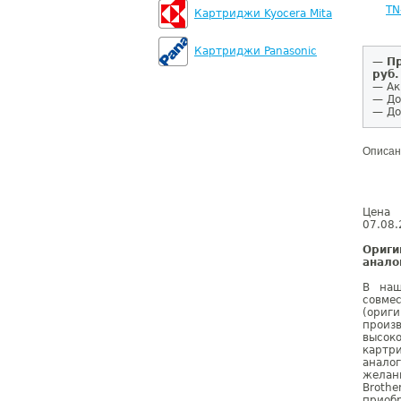
TN
Картриджи Kyocera Mita
Картриджи Panasonic
—
Пр
руб.
— Ак
— До
— До
Описан
Цена 
07.08.
Ориг
анало
В наш
совме
(ориг
произ
высок
картр
анало
желан
Broth
приобр