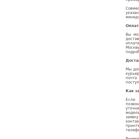
Совме
указа
менедж
Оплат
Вы мо
доста
оплат
Москв
подроб
Доста
Мы дос
курье
почта
поступ
Как з
Если 
позво
уточн
модел
заявк
конта
принте
телефо
Внима