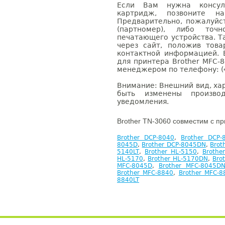
Если Вам нужна консуль
картридж, позвоните н
Предварительно, пожалуйс
(партномер), либо точ
печатающего устройства. 
через сайт, положив това
контактной информацией. 
для принтера Brother MFC-
менеджером по телефону: (4
Внимание: Внешний вид, ха
быть изменены производ
уведомления.
Brother TN-3060 совместим с п
Brother DCP-8040
,
Brother DCP-
8045D
,
Brother DCP-8045DN
,
Brot
5140LT
,
Brother HL-5150
,
Brothe
HL-5170
,
Brother HL-5170DN
,
Bro
MFC-8045D
,
Brother MFC-8045D
Brother MFC-8840
,
Brother MFC-
8840LT