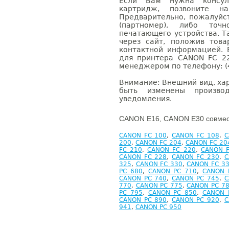
Если Вам нужна консуль
картридж, позвоните н
Предварительно, пожалуйс
(партномер), либо точ
печатающего устройства. 
через сайт, положив това
контактной информацией. 
для принтера CANON FC 2
менеджером по телефону: (4
Внимание: Внешний вид, ха
быть изменены производ
уведомления.
CANON E16, CANON E30 совмес
CANON FC 100
,
CANON FC 108
,
C
200
,
CANON FC 204
,
CANON FC 20
FC 210
,
CANON FC 220
,
CANON F
CANON FC 228
,
CANON FC 230
,
C
325
,
CANON FC 330
,
CANON FC 3
PC 680
,
CANON PC 710
,
CANON 
CANON PC 740
,
CANON PC 745
,
C
770
,
CANON PC 775
,
CANON PC 7
PC 795
,
CANON PC 850
,
CANON 
CANON PC 890
,
CANON PC 920
,
C
941
,
CANON PC 950