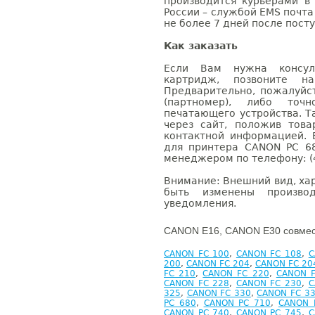
производится курьерами в
России – службой EMS почта 
не более 7 дней после посту
Как заказать
Если Вам нужна консуль
картридж, позвоните н
Предварительно, пожалуйс
(партномер), либо точ
печатающего устройства. 
через сайт, положив това
контактной информацией. 
для принтера CANON PC 6
менеджером по телефону: (4
Внимание: Внешний вид, ха
быть изменены производ
уведомления.
CANON E16, CANON E30 совмес
CANON FC 100
,
CANON FC 108
,
C
200
,
CANON FC 204
,
CANON FC 20
FC 210
,
CANON FC 220
,
CANON F
CANON FC 228
,
CANON FC 230
,
C
325
,
CANON FC 330
,
CANON FC 3
PC 680
,
CANON PC 710
,
CANON 
CANON PC 740
,
CANON PC 745
,
C