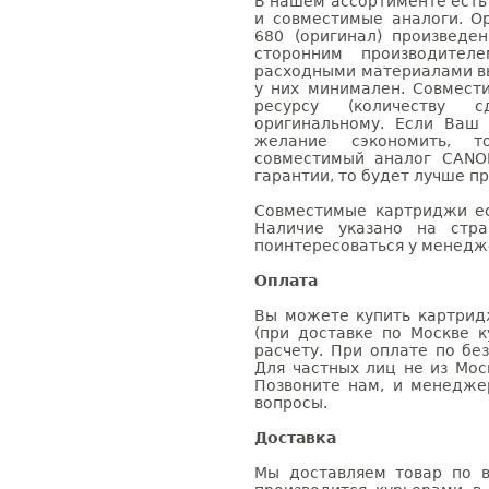
В нашем ассортименте есть
и совместимые аналоги. 
680 (оригинал) произвед
сторонним производител
расходными материалами вы
у них минимален. Совмес
ресурсу (количеству с
оригинальному. Если Ваш
желание сэкономить, 
совместимый аналог CANO
гарантии, то будет лучше п
Совместимые картриджи ес
Наличие указано на стр
поинтересоваться у менедже
Оплата
Вы можете купить картрид
(при доставке по Москве к
расчету. При оплате по бе
Для частных лиц не из Мос
Позвоните нам, и менедже
вопросы.
Доставка
Мы доставляем товар по в