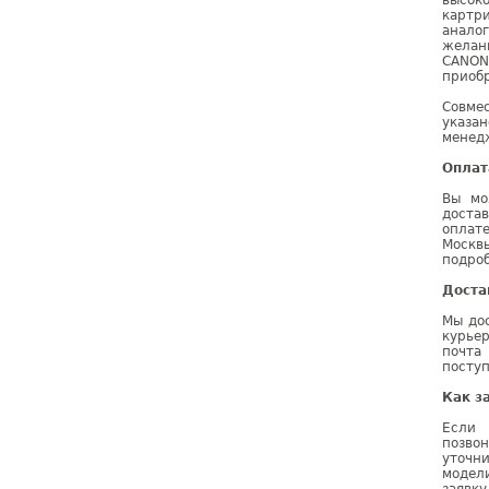
высок
картр
анало
желан
CANON
приобр
Совме
указа
менедж
Оплат
Вы мо
доста
оплат
Москв
подроб
Доста
Мы дос
курье
почта
поступ
Как з
Если 
позво
уточн
модел