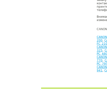
заявк
конта
принт
телефо
Внима
измене
CANON 
CANON
200
,
C
FC 21
CANON
325
,
C
PC 68
CANON
770
,
C
PC 79
CANON
941
,
C