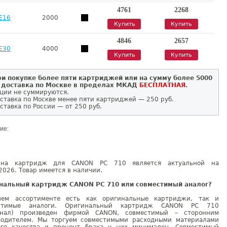
4761
2268
E16
2000
Купить
Купить
4846
2657
E30
4000
Купить
Купить
и покупке более пяти картриджей или на сумму более 5000
 доставка по Москве в пределах МКАД
БЕСПЛАТНАЯ
.
ции не суммируются.
ставка по Москве менее пяти картриджей — 250 руб.
ставка по России — от 250 руб.
ие:
на картридж для CANON PC 710 является актуальной на
2026. Товар имеется в наличии.
нальный картридж CANON PC 710 или совместимый аналог?
ем ассортименте есть как оригинальные картриджи, так и
естимые аналоги. Оригинальный картридж CANON PC 710
инал) произведен фирмой CANON, совместимый – сторонним
водителем. Мы торгуем совместимыми расходными материалами