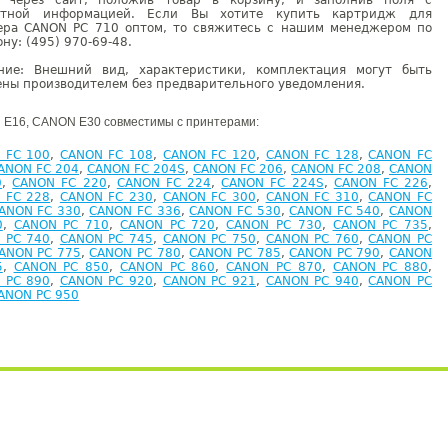
у через сайт, положив товар в корзину, и заполнив поля с
ктной информацией. Если Вы хотите купить картридж для
ера CANON PC 710 оптом, то свяжитесь с нашим менеджером по
ну: (495) 970-69-48.
ние: Внешний вид, характеристики, комплектация могут быть
ны производителем без предварительного уведомления.
E16, CANON E30 совместимы с принтерами:
 FC 100
,
CANON FC 108
,
CANON FC 120
,
CANON FC 128
,
CANON FC
ANON FC 204
,
CANON FC 204S
,
CANON FC 206
,
CANON FC 208
,
CANON
0
,
CANON FC 220
,
CANON FC 224
,
CANON FC 224S
,
CANON FC 226
,
 FC 228
,
CANON FC 230
,
CANON FC 300
,
CANON FC 310
,
CANON FC
ANON FC 330
,
CANON FC 336
,
CANON FC 530
,
CANON FC 540
,
CANON
0
,
CANON PC 710
,
CANON PC 720
,
CANON PC 730
,
CANON PC 735
,
 PC 740
,
CANON PC 745
,
CANON PC 750
,
CANON PC 760
,
CANON PC
ANON PC 775
,
CANON PC 780
,
CANON PC 785
,
CANON PC 790
,
CANON
5
,
CANON PC 850
,
CANON PC 860
,
CANON PC 870
,
CANON PC 880
,
 PC 890
,
CANON PC 920
,
CANON PC 921
,
CANON PC 940
,
CANON PC
ANON PC 950