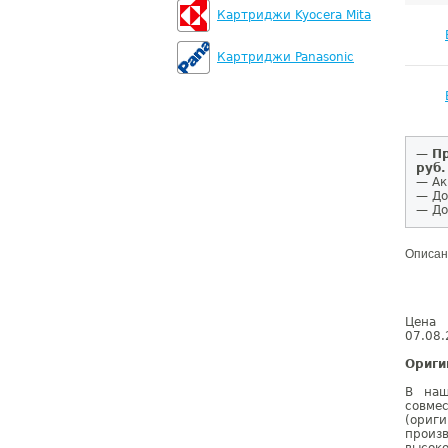
Картриджи Kyocera Mita
Картриджи Panasonic
—
Пр
руб.
— Ак
— До
— До
Описан
Цена 
07.08.
Ориги
В наш
совм
(ориг
произ