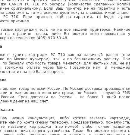
ого качества и процент брака у них минимален. Совместимый
идж CANON PC 710 по ресурсу (количеству сделанных копий)
гичен оригинальному. Если Ваш принтер не на гарантии и есть
ие сэкономить, то мы рекомендуем покупать совместимый аналог
 PC 710. Если принтер ещё на гарантии, то будет лучше
ести оригинал.
стимые картриджи есть не на все модели принтеров. Наличие
но на странице товара, либо Вы можете поинтересоваться у
ера по телефону: (495) 970-69-48.
а
жете купить картридж PC 710 как за наличный расчет (при
вке по Москве курьером), так и по безналичному расчету. При
е по безналу стоимость товара меняется. Для частных лиц не из
ы возможна оплата через банк. Позвоните нам, и менеджер
но ответит на все Ваши вопросы.
вка
тавляем товар по всей России. По Москве доставка производится
рами в максимально короткие сроки, по России – службой EMS
 России. Срок доставки по России – не более 7 дней после
ления денег на наш счет.
аказать
Вам нужна консультация, либо хотите заказать картридж,
ните нам по контактному телефону. Предварительно, пожалуйста,
ите название картриджа (партномер), либо точное название
и вашего печатающего устройства. Также Вы можете оформить