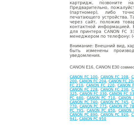
картридж, позвоните н
Предварительно, пожалуйс
(партномер), либо точ
печатающего устройства. 
через сайт, положив това
контактной информацией. 
для принтера CANON FC 3
менеджером по телефону: (4
Внимание: Внешний вид, ха
быть изменены производ
уведомления.
CANON E16, CANON E30 совмес
CANON FC 100
,
CANON FC 108
,
C
200
,
CANON FC 204
,
CANON FC 20
FC 210
,
CANON FC 220
,
CANON F
CANON FC 228
,
CANON FC 230
,
C
325
,
CANON FC 330
,
CANON FC 3
PC 680
,
CANON PC 710
,
CANON 
CANON PC 740
,
CANON PC 745
,
C
770
,
CANON PC 775
,
CANON PC 7
PC 795
,
CANON PC 850
,
CANON 
CANON PC 890
,
CANON PC 920
,
C
941
,
CANON PC 950