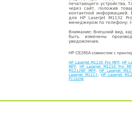
печатающего устройства. 
через сайт, положив това
контактной информацией. 
для HP LaserJet M1132 P
менеджером по телефону: (4
Внимание: Внешний вид, ха
быть изменены производ
уведомления.
HP CE285A совместим с принте
HP LaserJet M1130 Pro MFP
,
HP L
MFP
,
HP LaserJet M1210 Pro MF
M1212NF MFP
,
HP LaserJet M12
LaserJet M1217
,
HP LaserJet M1
P1102W