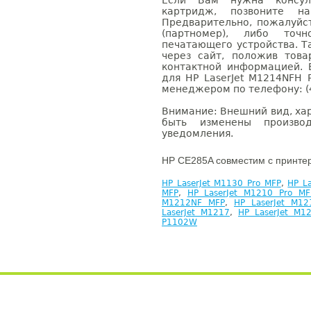
Если Вам нужна консуль
картридж, позвоните н
Предварительно, пожалуйс
(партномер), либо точ
печатающего устройства. 
через сайт, положив това
контактной информацией. 
для HP LaserJet M1214NFH 
менеджером по телефону: (4
Внимание: Внешний вид, ха
быть изменены производ
уведомления.
HP CE285A совместим с принте
HP LaserJet M1130 Pro MFP
,
HP L
MFP
,
HP LaserJet M1210 Pro MF
M1212NF MFP
,
HP LaserJet M12
LaserJet M1217
,
HP LaserJet M1
P1102W