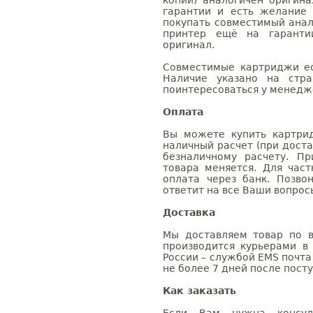
копий) аналогичен оригин
гарантии и есть желание
покупать совместимый анало
принтер ещё на гаранти
оригинал.
Совместимые картриджи ес
Наличие указано на стр
поинтересоваться у менедже
Оплата
Вы можете купить картрид
наличный расчет (при доста
безналичному расчету. П
товара меняется. Для час
оплата через банк. Позв
ответит на все Ваши вопрос
Доставка
Мы доставляем товар по в
производится курьерами в
России – службой EMS почта 
не более 7 дней после посту
Как заказать