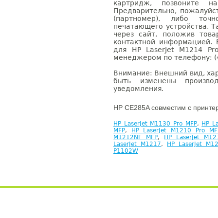
картридж, позвоните н
Предварительно, пожалуйс
(партномер), либо точ
печатающего устройства. 
через сайт, положив това
контактной информацией. 
для HP LaserJet M1214 P
менеджером по телефону: (4
Внимание: Внешний вид, ха
быть изменены производ
уведомления.
HP CE285A совместим с принте
HP LaserJet M1130 Pro MFP
,
HP L
MFP
,
HP LaserJet M1210 Pro MF
M1212NF MFP
,
HP LaserJet M12
LaserJet M1217
,
HP LaserJet M1
P1102W