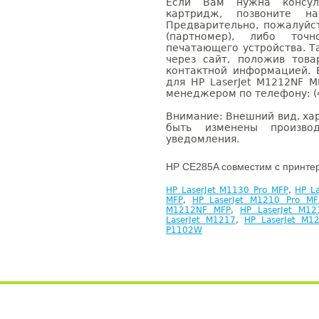
Если Вам нужна консуль
картридж, позвоните н
Предварительно, пожалуйс
(партномер), либо точ
печатающего устройства. 
через сайт, положив това
контактной информацией. 
для HP LaserJet M1212NF 
менеджером по телефону: (4
Внимание: Внешний вид, ха
быть изменены производ
уведомления.
HP CE285A совместим с принте
HP LaserJet M1130 Pro MFP
,
HP L
MFP
,
HP LaserJet M1210 Pro MF
M1212NF MFP
,
HP LaserJet M12
LaserJet M1217
,
HP LaserJet M1
P1102W