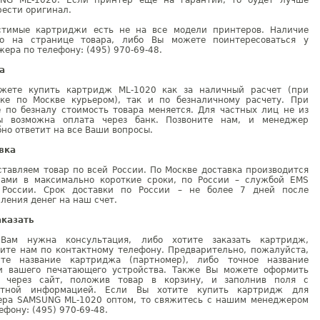
NG ML-1020. Если принтер ещё на гарантии, то будет лучше
ести оригинал.
стимые картриджи есть не на все модели принтеров. Наличие
но на странице товара, либо Вы можете поинтересоваться у
ера по телефону: (495) 970-69-48.
а
жете купить картридж ML-1020 как за наличный расчет (при
вке по Москве курьером), так и по безналичному расчету. При
е по безналу стоимость товара меняется. Для частных лиц не из
ы возможна оплата через банк. Позвоните нам, и менеджер
но ответит на все Ваши вопросы.
вка
тавляем товар по всей России. По Москве доставка производится
рами в максимально короткие сроки, по России – службой EMS
 России. Срок доставки по России – не более 7 дней после
ления денег на наш счет.
аказать
Вам нужна консультация, либо хотите заказать картридж,
ните нам по контактному телефону. Предварительно, пожалуйста,
ите название картриджа (партномер), либо точное название
и вашего печатающего устройства. Также Вы можете оформить
у через сайт, положив товар в корзину, и заполнив поля с
ктной информацией. Если Вы хотите купить картридж для
ера SAMSUNG ML-1020 оптом, то свяжитесь с нашим менеджером
ефону: (495) 970-69-48.