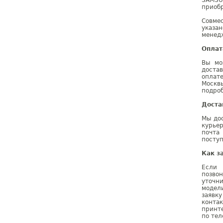
SAMSU
приобр
Совме
указа
менедж
Оплат
Вы мо
доста
оплат
Москв
подроб
Доста
Мы дос
курье
почта
поступ
Как з
Если 
позво
уточн
модел
заявк
конта
принт
по тел