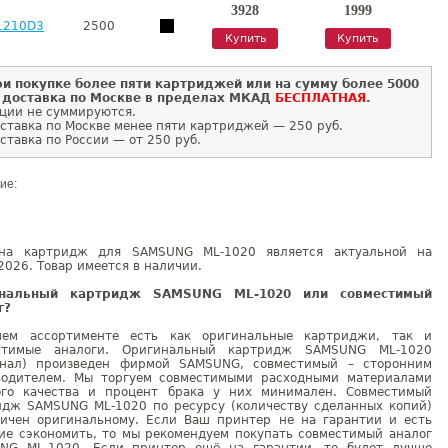
3928
1999
1210D3
2500
Купить
Купить
и покупке более пяти картриджей или на сумму более 5000
 доставка по Москве в пределах МКАД
БЕСПЛАТНАЯ
.
ции не суммируются.
ставка по Москве менее пяти картриджей — 250 руб.
ставка по России — от 250 руб.
ие:
на картридж для SAMSUNG ML-1020 является актуальной на
2026. Товар имеется в наличии.
инальный картридж SAMSUNG ML-1020 или совместимый
г?
ем ассортименте есть как оригинальные картриджи, так и
стимые аналоги. Оригинальный картридж SAMSUNG ML-1020
инал) произведен фирмой SAMSUNG, совместимый – сторонним
водителем. Мы торгуем совместимыми расходными материалами
ого качества и процент брака у них минимален. Совместимый
идж SAMSUNG ML-1020 по ресурсу (количеству сделанных копий)
гичен оригинальному. Если Ваш принтер не на гарантии и есть
ие сэкономить, то мы рекомендуем покупать совместимый аналог