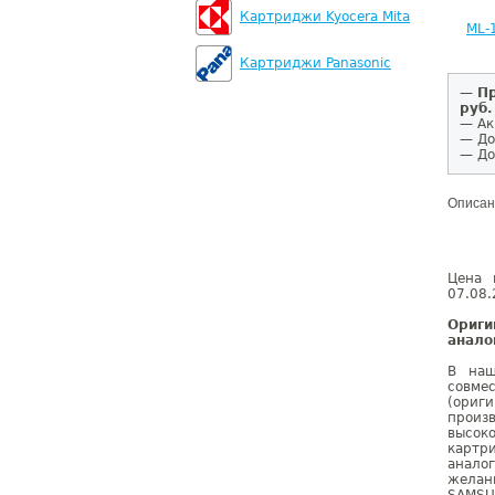
Картриджи Kyocera Mita
ML-
Картриджи Panasonic
—
Пр
руб.
— Ак
— До
— До
Описан
Цена 
07.08.
Ориг
анало
В наш
совме
(ориг
произ
высок
картр
анало
желан