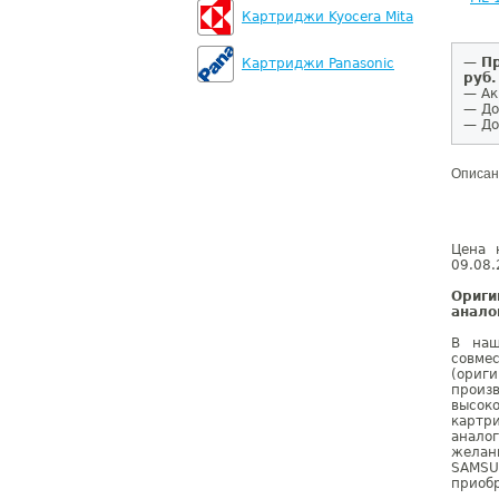
Картриджи Kyocera Mita
—
Пр
Картриджи Panasonic
руб.
— Ак
— До
— До
Описан
Цена 
09.08.
Ориг
анало
В наш
совме
(ориг
произ
высок
картр
анало
желан
SAMSU
приобр