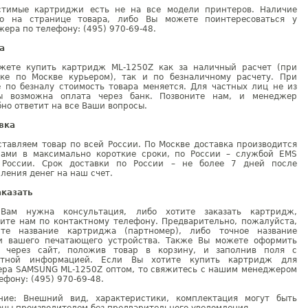
стимые картриджи есть не на все модели принтеров. Наличие
но на странице товара, либо Вы можете поинтересоваться у
ера по телефону: (495) 970-69-48.
а
жете купить картридж ML-1250Z как за наличный расчет (при
вке по Москве курьером), так и по безналичному расчету. При
е по безналу стоимость товара меняется. Для частных лиц не из
ы возможна оплата через банк. Позвоните нам, и менеджер
но ответит на все Ваши вопросы.
вка
тавляем товар по всей России. По Москве доставка производится
рами в максимально короткие сроки, по России – службой EMS
 России. Срок доставки по России – не более 7 дней после
ления денег на наш счет.
аказать
Вам нужна консультация, либо хотите заказать картридж,
ните нам по контактному телефону. Предварительно, пожалуйста,
ите название картриджа (партномер), либо точное название
и вашего печатающего устройства. Также Вы можете оформить
у через сайт, положив товар в корзину, и заполнив поля с
ктной информацией. Если Вы хотите купить картридж для
ера SAMSUNG ML-1250Z оптом, то свяжитесь с нашим менеджером
ефону: (495) 970-69-48.
ние: Внешний вид, характеристики, комплектация могут быть