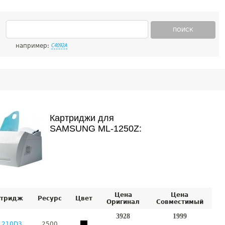
ПОИСК
например:
C4092A
Картриджи для
SAMSUNG ML-1250Z:
Цена
Цена
тридж
Ресурс
Цвет
Оригинал
Совместимый
3928
1999
1210D3
2500