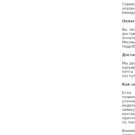
Совме
указа
менедж
Оплат
Вы мо
доста
оплат
Москв
подроб
Доста
Мы дос
курье
почта
поступ
Как з
Если 
позво
уточн
модел
заявк
конта
принт
по тел
Внима