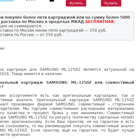
Купить
Купить
и покупке более пяти картриджей или на сумму более 5000
 доставка по Москве в пределах МКАД
БЕСПЛАТНАЯ
.
ции не суммируются.
ставка по Москве менее пяти картриджей — 250 руб.
ставка по России — от 250 руб.
ие:
на картридж для SAMSUNG ML-1250Z является актуальной на
2026. Товар имеется в наличии.
инальный картридж SAMSUNG ML-1250Z или совместимый
г?
ем ассортименте есть как оригинальные картриджи, так и
стимые аналоги. Оригинальный картридж SAMSUNG ML-1250Z
инал) произведен фирмой SAMSUNG, совместимый – сторонним
водителем. Мы торгуем совместимыми расходными материалами
ого качества и процент брака у них минимален. Совместимый
идж SAMSUNG ML-1250Z по ресурсу (количеству сделанных копий)
гичен оригинальному. Если Ваш принтер не на гарантии и есть
ие сэкономить, то мы рекомендуем покупать совместимый аналог
NG ML-1250Z. Если принтер ещё на гарантии, то будет лучше
ести оригинал.