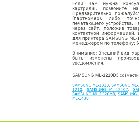
Если Вам нужна консуль
картридж, позвоните н
Предварительно, пожалуйс
(партномер), либо точ
печатающего устройства. 
через сайт, положив това
контактной информацией. 
для принтера SAMSUNG ML-1
менеджером по телефону: (4
Внимание: Внешний вид, ха
быть изменены производ
уведомления.
SAMSUNG ML-1210D3 совместим
SAMSUNG ML-1010
,
SAMSUNG ML-
1210
,
SAMSUNG ML-1210Z
,
SA
SAMSUNG ML-1220MR
,
SAMSUNG 
ML-1430