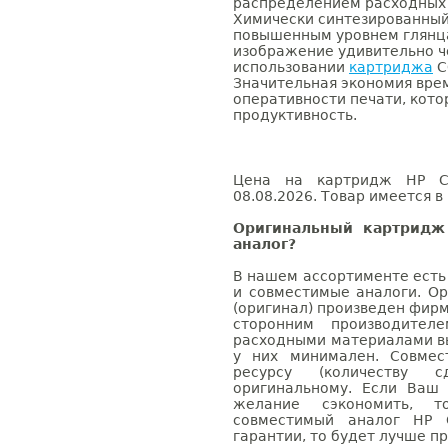
распределением расходных
Химически синтезированный 
повышенным уровнем глянца
изображение удивительно ч
использовании
картриджа
C
Значительная экономия вре
оперативности печати, кото
продуктивность.
Цена на картридж HP CC
08.08.2026. Товар имеется в
Оригинальный картридж
аналог?
В нашем ассортименте есть
и совместимые аналоги. О
(оригинал) произведен фирм
сторонним производител
расходными материалами вы
у них минимален. Совме
ресурсу (количеству с
оригинальному. Если Ваш
желание сэкономить, 
совместимый аналог HP 
гарантии, то будет лучше п