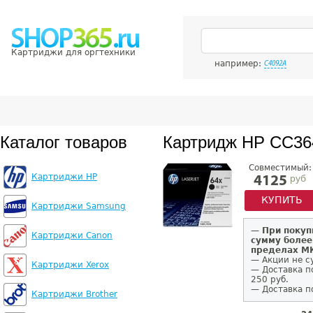
Картриджи для оргтехники
например:
C4092A
Каталог товаров
Картридж HP CC3
Совместимый:
Картриджи HP
руб
4125
КУПИТЬ
Картриджи Samsung
—
При покуп
Картриджи Canon
сумму более
пределах 
— Акции не с
Картриджи Xerox
— Доставка п
250 руб.
— Доставка п
Картриджи Brother