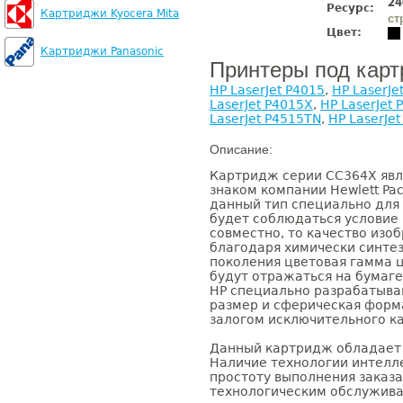
24
Ресурс:
Картриджи Kyocera Mita
ст
Цвет:
Картриджи Panasonic
Принтеры под кар
HP LaserJet P4015
,
HP LaserJe
LaserJet P4015X
,
HP LaserJet 
LaserJet P4515TN
,
HP LaserJe
Описание:
Картридж серии CC364X явл
знаком компании Hewlett Pa
данный тип специально для 
будет соблюдаться условие
совместно, то качество изоб
благодаря химически синте
поколения цветовая гамма ц
будут отражаться на бумаге
НР специально разрабатываю
размер и сферическая форм
залогом исключительного ка
Данный картридж обладает
Наличие технологии интелле
простоту выполнения заказ
технологическим обслужива