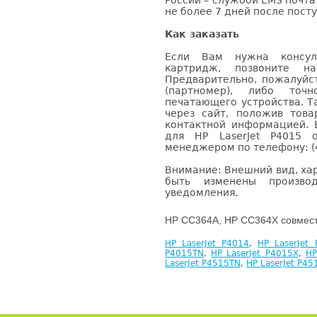
России – службой EMS почта 
не более 7 дней после посту
Как заказать
Если Вам нужна консуль
картридж, позвоните н
Предварительно, пожалуйс
(партномер), либо точ
печатающего устройства. 
через сайт, положив това
контактной информацией. 
для HP LaserJet P4015 
менеджером по телефону: (4
Внимание: Внешний вид, ха
быть изменены производ
уведомления.
HP CC364A, HP CC364X совмест
HP LaserJet P4014
,
HP LaserJet
P4015TN
,
HP LaserJet P4015X
,
HP
LaserJet P4515TN
,
HP LaserJet P45