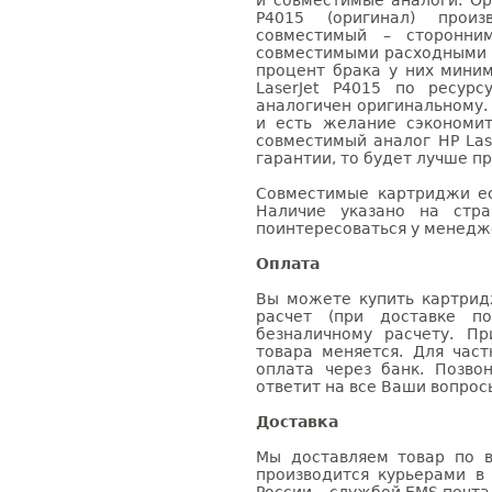
и совместимые аналоги. Ор
P4015 (оригинал) произв
совместимый – сторонни
совместимыми расходными 
процент брака у них мини
LaserJet P4015 по ресурс
аналогичен оригинальному.
и есть желание сэкономи
совместимый аналог HP Las
гарантии, то будет лучше п
Совместимые картриджи ес
Наличие указано на стр
поинтересоваться у менедже
Оплата
Вы можете купить картридж
расчет (при доставке п
безналичному расчету. П
товара меняется. Для час
оплата через банк. Позв
ответит на все Ваши вопрос
Доставка
Мы доставляем товар по в
производится курьерами в