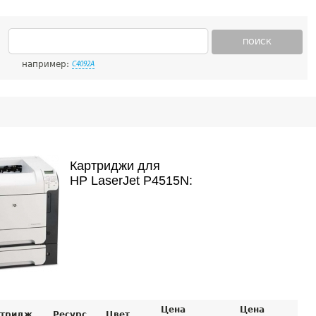
ПОИСК
например:
C4092A
Картриджи для
HP LaserJet P4515N:
Цена
Цена
тридж
Ресурс
Цвет