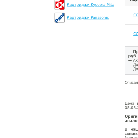
Картриджи Kyocera Mita
C
Картриджи Panasonic
C
—
Пр
руб.
— Ак
— До
— До
Описан
Цена 
08.08.
Ориги
анало
В наш
совме