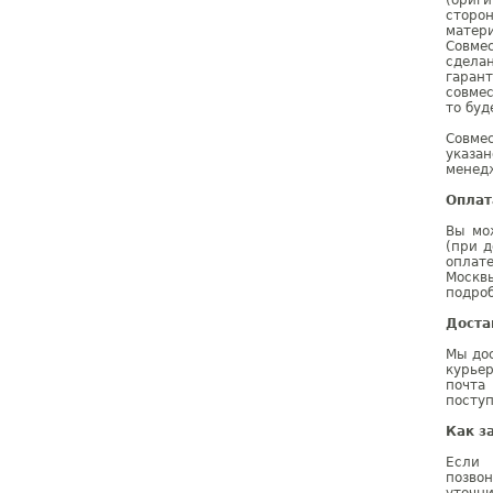
(ориг
сторо
матер
Совме
сдела
гаран
совмес
то буд
Совме
указа
менедж
Оплат
Вы мо
(при д
оплат
Москв
подроб
Доста
Мы дос
курье
почта
поступ
Как з
Если 
позво