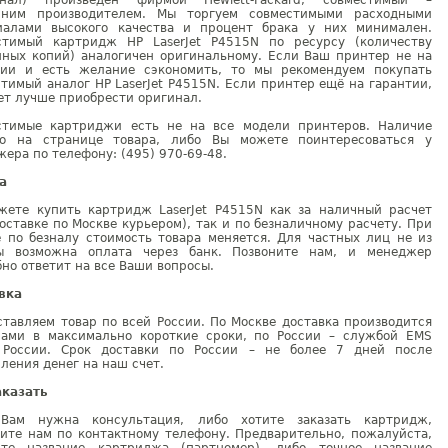
инал) произведен фирмой Hewlett-Packard, совместимый –
нним производителем. Мы торгуем совместимыми расходными
иалами высокого качества и процент брака у них минимален.
стимый картридж HP LaserJet P4515N по ресурсу (количеству
нных копий) аналогичен оригинальному. Если Ваш принтер не на
тии и есть желание сэкономить, то мы рекомендуем покупать
тимый аналог HP LaserJet P4515N. Если принтер ещё на гарантии,
ет лучше приобрести оригинал.
стимые картриджи есть не на все модели принтеров. Наличие
но на странице товара, либо Вы можете поинтересоваться у
ера по телефону: (495) 970-69-48.
а
жете купить картридж LaserJet P4515N как за наличный расчет
оставке по Москве курьером), так и по безналичному расчету. При
е по безналу стоимость товара меняется. Для частных лиц не из
ы возможна оплата через банк. Позвоните нам, и менеджер
но ответит на все Ваши вопросы.
вка
тавляем товар по всей России. По Москве доставка производится
рами в максимально короткие сроки, по России – службой EMS
 России. Срок доставки по России – не более 7 дней после
ления денег на наш счет.
аказать
Вам нужна консультация, либо хотите заказать картридж,
ните нам по контактному телефону. Предварительно, пожалуйста,