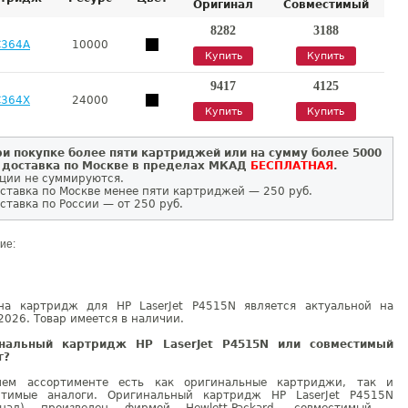
Оригинал
Совместимый
8282
3188
C364A
10000
Купить
Купить
9417
4125
C364X
24000
Купить
Купить
и покупке более пяти картриджей или на сумму более 5000
 доставка по Москве в пределах МКАД
БЕСПЛАТНАЯ
.
ции не суммируются.
ставка по Москве менее пяти картриджей — 250 руб.
ставка по России — от 250 руб.
ие:
на картридж для HP LaserJet P4515N является актуальной на
2026. Товар имеется в наличии.
нальный картридж HP LaserJet P4515N или совместимый
г?
ем ассортименте есть как оригинальные картриджи, так и
стимые аналоги. Оригинальный картридж HP LaserJet P4515N