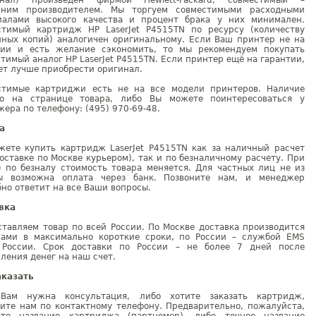
инал) произведен фирмой Hewlett-Packard, совместимый –
нним производителем. Мы торгуем совместимыми расходными
иалами высокого качества и процент брака у них минимален.
стимый картридж HP LaserJet P4515TN по ресурсу (количеству
нных копий) аналогичен оригинальному. Если Ваш принтер не на
тии и есть желание сэкономить, то мы рекомендуем покупать
тимый аналог HP LaserJet P4515TN. Если принтер ещё на гарантии,
ет лучше приобрести оригинал.
стимые картриджи есть не на все модели принтеров. Наличие
но на странице товара, либо Вы можете поинтересоваться у
ера по телефону: (495) 970-69-48.
а
жете купить картридж LaserJet P4515TN как за наличный расчет
оставке по Москве курьером), так и по безналичному расчету. При
е по безналу стоимость товара меняется. Для частных лиц не из
ы возможна оплата через банк. Позвоните нам, и менеджер
но ответит на все Ваши вопросы.
вка
тавляем товар по всей России. По Москве доставка производится
рами в максимально короткие сроки, по России – службой EMS
 России. Срок доставки по России – не более 7 дней после
ления денег на наш счет.
аказать
Вам нужна консультация, либо хотите заказать картридж,
ните нам по контактному телефону. Предварительно, пожалуйста,