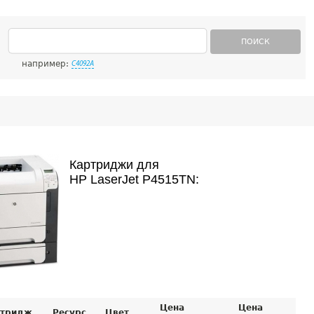
ПОИСК
например:
C4092A
Картриджи для
HP LaserJet P4515TN:
Цена
Цена
тридж
Ресурс
Цвет