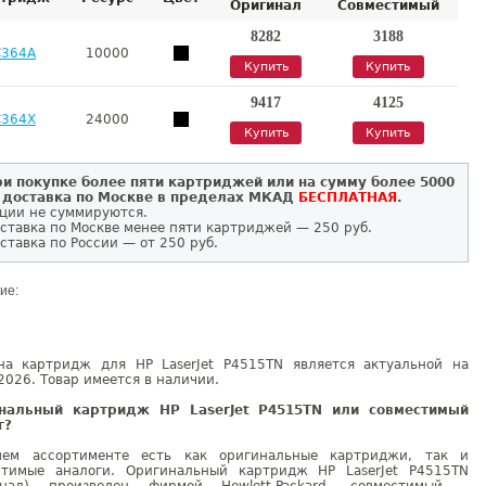
Оригинал
Совместимый
8282
3188
C364A
10000
Купить
Купить
9417
4125
C364X
24000
Купить
Купить
и покупке более пяти картриджей или на сумму более 5000
 доставка по Москве в пределах МКАД
БЕСПЛАТНАЯ
.
ции не суммируются.
ставка по Москве менее пяти картриджей — 250 руб.
ставка по России — от 250 руб.
ие:
на картридж для HP LaserJet P4515TN является актуальной на
2026. Товар имеется в наличии.
нальный картридж HP LaserJet P4515TN или совместимый
г?
ем ассортименте есть как оригинальные картриджи, так и
стимые аналоги. Оригинальный картридж HP LaserJet P4515TN