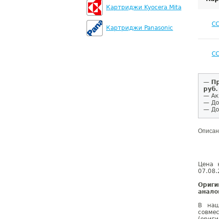
Картриджи Kyocera Mita
C
Картриджи Panasonic
C
—
Пр
руб.
— Ак
— До
— До
Описан
Цена 
07.08.
Ориги
анало
В наш
совме