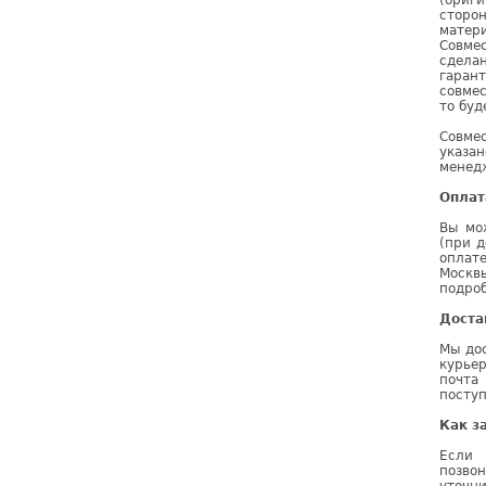
(ориг
сторо
матер
Совме
сдела
гаран
совмес
то буд
Совме
указа
менедж
Оплат
Вы мо
(при д
оплат
Москв
подроб
Доста
Мы дос
курье
почта
поступ
Как з
Если 
позво