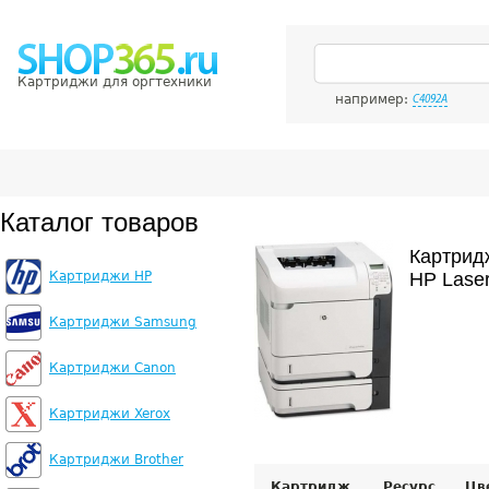
Картриджи для оргтехники
например:
C4092A
Каталог товаров
Картрид
Картриджи HP
HP Lase
Картриджи Samsung
Картриджи Canon
Картриджи Xerox
Картриджи Brother
Картридж
Ресурс
Цв