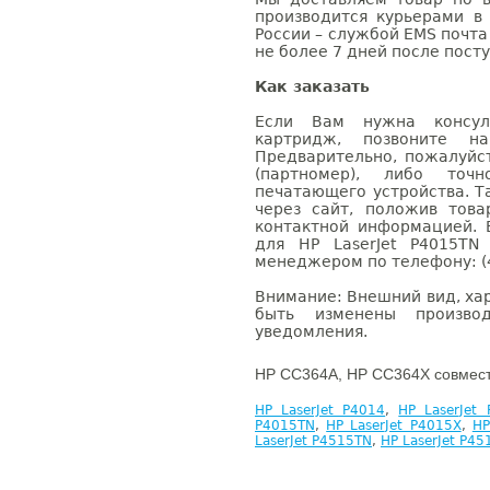
производится курьерами в
России – службой EMS почта 
не более 7 дней после посту
Как заказать
Если Вам нужна консуль
картридж, позвоните н
Предварительно, пожалуйс
(партномер), либо точ
печатающего устройства. 
через сайт, положив това
контактной информацией. 
для HP LaserJet P4015TN
менеджером по телефону: (4
Внимание: Внешний вид, ха
быть изменены производ
уведомления.
HP CC364A, HP CC364X совмест
HP LaserJet P4014
,
HP LaserJet
P4015TN
,
HP LaserJet P4015X
,
HP
LaserJet P4515TN
,
HP LaserJet P45