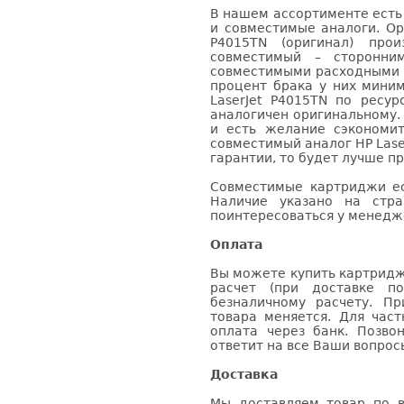
В нашем ассортименте есть
и совместимые аналоги. Ор
P4015TN (оригинал) прои
совместимый – сторонни
совместимыми расходными 
процент брака у них мини
LaserJet P4015TN по ресур
аналогичен оригинальному.
и есть желание сэкономи
совместимый аналог HP Lase
гарантии, то будет лучше п
Совместимые картриджи ес
Наличие указано на стр
поинтересоваться у менедже
Оплата
Вы можете купить картридж 
расчет (при доставке п
безналичному расчету. П
товара меняется. Для час
оплата через банк. Позв
ответит на все Ваши вопрос
Доставка
Мы доставляем товар по в