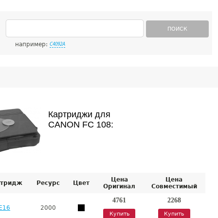
ПОИСК
например:
C4092A
Картриджи для
CANON FC 108:
Цена
Цена
тридж
Ресурс
Цвет
Оригинал
Совместимый
4761
2268
E16
2000
Купить
Купить