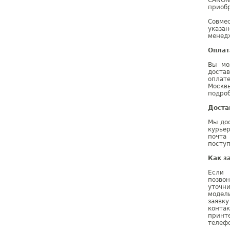
CANON
приобр
Совме
указа
менедж
Оплат
Вы мо
доста
оплат
Москв
подроб
Доста
Мы дос
курье
почта
поступ
Как з
Если 
позво
уточн
модел
заявк
конта
принт
телефо