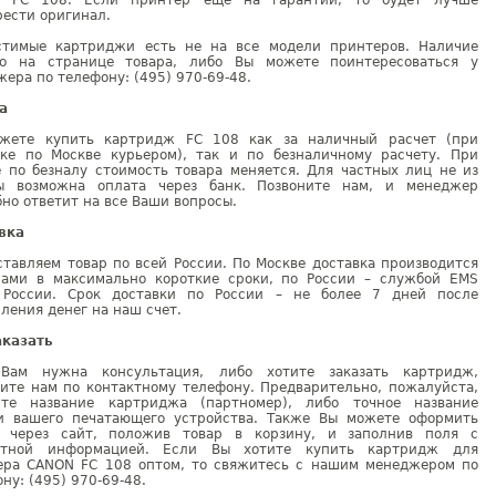
 FC 108. Если принтер ещё на гарантии, то будет лучше
ести оригинал.
стимые картриджи есть не на все модели принтеров. Наличие
но на странице товара, либо Вы можете поинтересоваться у
ера по телефону: (495) 970-69-48.
а
жете купить картридж FC 108 как за наличный расчет (при
вке по Москве курьером), так и по безналичному расчету. При
е по безналу стоимость товара меняется. Для частных лиц не из
ы возможна оплата через банк. Позвоните нам, и менеджер
но ответит на все Ваши вопросы.
вка
тавляем товар по всей России. По Москве доставка производится
рами в максимально короткие сроки, по России – службой EMS
 России. Срок доставки по России – не более 7 дней после
ления денег на наш счет.
аказать
Вам нужна консультация, либо хотите заказать картридж,
ните нам по контактному телефону. Предварительно, пожалуйста,
ите название картриджа (партномер), либо точное название
и вашего печатающего устройства. Также Вы можете оформить
у через сайт, положив товар в корзину, и заполнив поля с
ктной информацией. Если Вы хотите купить картридж для
ера CANON FC 108 оптом, то свяжитесь с нашим менеджером по
ну: (495) 970-69-48.