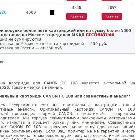
4846
2657
E30
4000
Купить
Купить
и покупке более пяти картриджей или на сумму более 5000
 доставка по Москве в пределах МКАД
БЕСПЛАТНАЯ
.
ции не суммируются.
ставка по Москве менее пяти картриджей — 250 руб.
ставка по России — от 250 руб.
ие:
на картридж для CANON FC 108 является актуальной на
2026. Товар имеется в наличии.
нальный картридж CANON FC 108 или совместимый аналог?
ем ассортименте есть как оригинальные картриджи, так и
естимые аналоги. Оригинальный картридж CANON FC 108
инал) произведен фирмой CANON, совместимый – сторонним
водителем. Мы торгуем совместимыми расходными материалами
ого качества и процент брака у них минимален. Совместимый
идж CANON FC 108 по ресурсу (количеству сделанных копий)
гичен оригинальному. Если Ваш принтер не на гарантии и есть
ие сэкономить, то мы рекомендуем покупать совместимый аналог