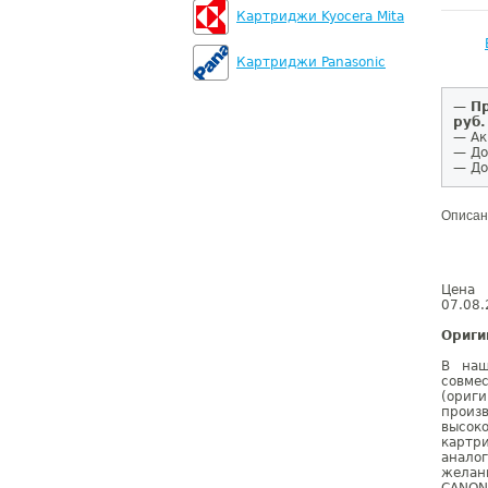
Картриджи Kyocera Mita
Картриджи Panasonic
—
Пр
руб.
— Ак
— До
— До
Описан
Цена 
07.08.
Ориги
В наш
совм
(ориг
произ
высок
картр
анало
желан