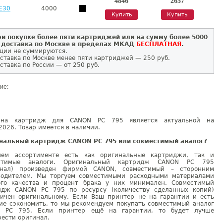
4846
2657
E30
4000
Купить
Купить
и покупке более пяти картриджей или на сумму более 5000
 доставка по Москве в пределах МКАД
БЕСПЛАТНАЯ
.
ции не суммируются.
ставка по Москве менее пяти картриджей — 250 руб.
ставка по России — от 250 руб.
ие:
на картридж для CANON PC 795 является актуальной на
2026. Товар имеется в наличии.
нальный картридж CANON PC 795 или совместимый аналог?
ем ассортименте есть как оригинальные картриджи, так и
естимые аналоги. Оригинальный картридж CANON PC 795
инал) произведен фирмой CANON, совместимый – сторонним
водителем. Мы торгуем совместимыми расходными материалами
ого качества и процент брака у них минимален. Совместимый
идж CANON PC 795 по ресурсу (количеству сделанных копий)
гичен оригинальному. Если Ваш принтер не на гарантии и есть
ие сэкономить, то мы рекомендуем покупать совместимый аналог
 PC 795. Если принтер ещё на гарантии, то будет лучше
ести оригинал.