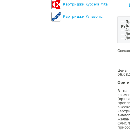
Картриджи Kyocera Mita
Картриджи Panasonic
—
Пр
руб.
— Ак
— До
— До
Описан
Цена 
06.08.
Ориги
В наш
совм
(ориг
произ
высок
картр
анало
желан
CANON
приобр