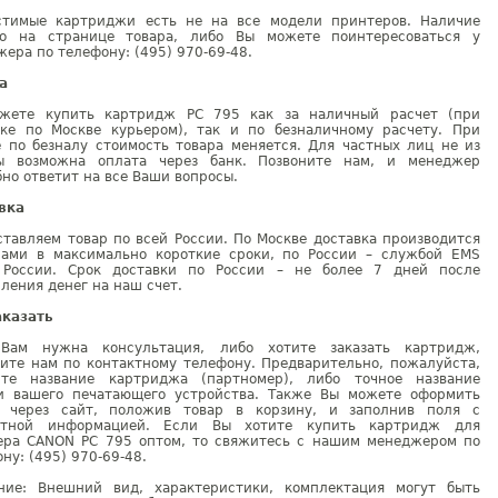
стимые картриджи есть не на все модели принтеров. Наличие
но на странице товара, либо Вы можете поинтересоваться у
ера по телефону: (495) 970-69-48.
а
жете купить картридж PC 795 как за наличный расчет (при
вке по Москве курьером), так и по безналичному расчету. При
е по безналу стоимость товара меняется. Для частных лиц не из
ы возможна оплата через банк. Позвоните нам, и менеджер
но ответит на все Ваши вопросы.
вка
тавляем товар по всей России. По Москве доставка производится
рами в максимально короткие сроки, по России – службой EMS
 России. Срок доставки по России – не более 7 дней после
ления денег на наш счет.
аказать
Вам нужна консультация, либо хотите заказать картридж,
ните нам по контактному телефону. Предварительно, пожалуйста,
ите название картриджа (партномер), либо точное название
и вашего печатающего устройства. Также Вы можете оформить
у через сайт, положив товар в корзину, и заполнив поля с
ктной информацией. Если Вы хотите купить картридж для
ера CANON PC 795 оптом, то свяжитесь с нашим менеджером по
ну: (495) 970-69-48.
ние: Внешний вид, характеристики, комплектация могут быть