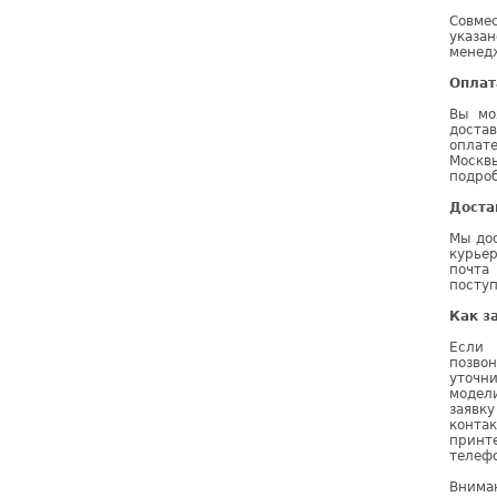
Совме
указа
менедж
Оплат
Вы мо
доста
оплат
Москв
подроб
Доста
Мы дос
курье
почта
поступ
Как з
Если 
позво
уточн
модел
заявк
конта
принт
телефо
Внима