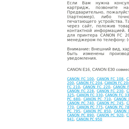
Если Вам нужна консуль
картридж, позвоните н
Предварительно, пожалуйс
(партномер), либо точ
печатающего устройства. 
через сайт, положив това
контактной информацией. 
для принтера CANON FC 2
менеджером по телефону: (4
Внимание: Внешний вид, ха
быть изменены производ
уведомления.
CANON E16, CANON E30 совмес
CANON FC 100
,
CANON FC 108
,
C
200
,
CANON FC 204
,
CANON FC 20
FC 210
,
CANON FC 220
,
CANON F
CANON FC 228
,
CANON FC 230
,
C
325
,
CANON FC 330
,
CANON FC 3
PC 680
,
CANON PC 710
,
CANON 
CANON PC 740
,
CANON PC 745
,
C
770
,
CANON PC 775
,
CANON PC 7
PC 795
,
CANON PC 850
,
CANON 
CANON PC 890
,
CANON PC 920
,
C
941
,
CANON PC 950