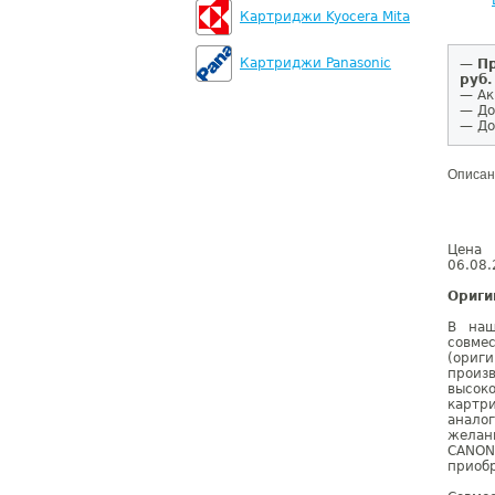
Картриджи Kyocera Mita
Картриджи Panasonic
—
Пр
руб.
— Ак
— До
— До
Описан
Цена 
06.08.
Ориги
В наш
совм
(ориг
произ
высок
картр
анало
желан
CANON
приобр