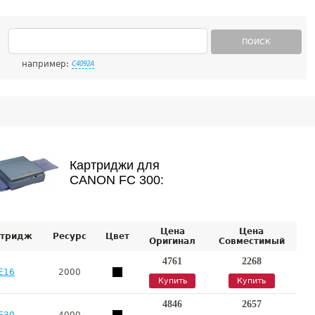
ПОИСК
например:
C4092A
Картриджи для
CANON FC 300:
Цена
Цена
тридж
Ресурс
Цвет
Оригинал
Совместимый
4761
2268
E16
2000
Купить
Купить
4846
2657
E30