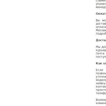
Совме
указа
менедж
Оплат
Вы мо
доста
оплат
Москв
подроб
Доста
Мы дос
курье
почта
поступ
Как з
Если 
позво
уточн
модел
заявк
конта
принт
телефо
Внима
измене