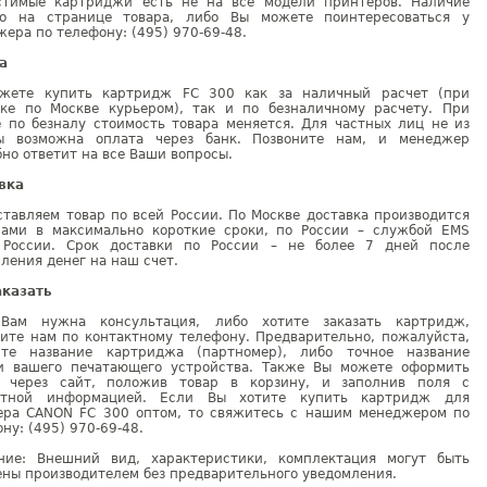
стимые картриджи есть не на все модели принтеров. Наличие
но на странице товара, либо Вы можете поинтересоваться у
ера по телефону: (495) 970-69-48.
а
жете купить картридж FC 300 как за наличный расчет (при
вке по Москве курьером), так и по безналичному расчету. При
е по безналу стоимость товара меняется. Для частных лиц не из
ы возможна оплата через банк. Позвоните нам, и менеджер
но ответит на все Ваши вопросы.
вка
тавляем товар по всей России. По Москве доставка производится
рами в максимально короткие сроки, по России – службой EMS
 России. Срок доставки по России – не более 7 дней после
ления денег на наш счет.
аказать
Вам нужна консультация, либо хотите заказать картридж,
ните нам по контактному телефону. Предварительно, пожалуйста,
ите название картриджа (партномер), либо точное название
и вашего печатающего устройства. Также Вы можете оформить
у через сайт, положив товар в корзину, и заполнив поля с
ктной информацией. Если Вы хотите купить картридж для
ера CANON FC 300 оптом, то свяжитесь с нашим менеджером по
ну: (495) 970-69-48.
ние: Внешний вид, характеристики, комплектация могут быть
ны производителем без предварительного уведомления.