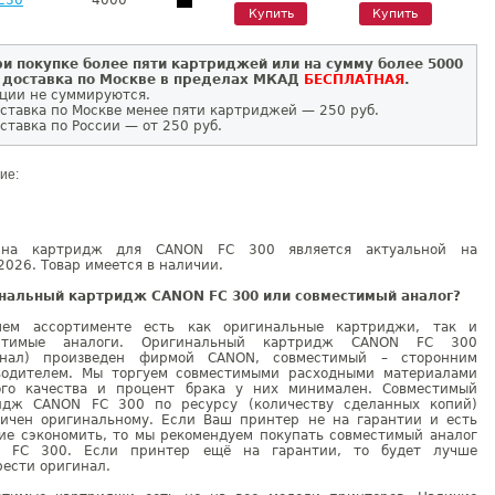
4000
Купить
Купить
и покупке более пяти картриджей или на сумму более 5000
 доставка по Москве в пределах МКАД
БЕСПЛАТНАЯ
.
ции не суммируются.
ставка по Москве менее пяти картриджей — 250 руб.
ставка по России — от 250 руб.
ие:
на картридж для CANON FC 300 является актуальной на
2026. Товар имеется в наличии.
нальный картридж CANON FC 300 или совместимый аналог?
ем ассортименте есть как оригинальные картриджи, так и
естимые аналоги. Оригинальный картридж CANON FC 300
инал) произведен фирмой CANON, совместимый – сторонним
водителем. Мы торгуем совместимыми расходными материалами
ого качества и процент брака у них минимален. Совместимый
идж CANON FC 300 по ресурсу (количеству сделанных копий)
гичен оригинальному. Если Ваш принтер не на гарантии и есть
ие сэкономить, то мы рекомендуем покупать совместимый аналог
 FC 300. Если принтер ещё на гарантии, то будет лучше
ести оригинал.