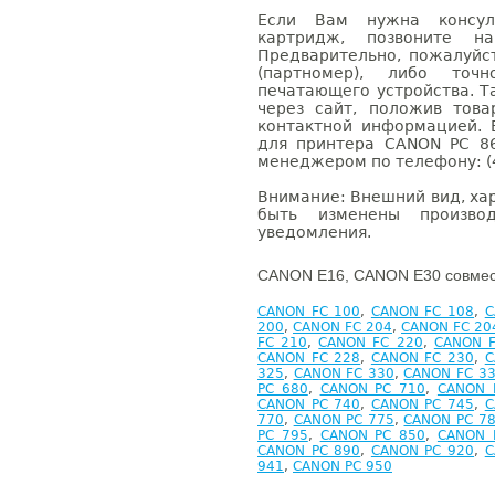
Если Вам нужна консуль
картридж, позвоните н
Предварительно, пожалуйс
(партномер), либо точ
печатающего устройства. 
через сайт, положив това
контактной информацией. 
для принтера CANON PC 8
менеджером по телефону: (4
Внимание: Внешний вид, ха
быть изменены производ
уведомления.
CANON E16, CANON E30 совмес
CANON FC 100
,
CANON FC 108
,
C
200
,
CANON FC 204
,
CANON FC 20
FC 210
,
CANON FC 220
,
CANON F
CANON FC 228
,
CANON FC 230
,
C
325
,
CANON FC 330
,
CANON FC 3
PC 680
,
CANON PC 710
,
CANON 
CANON PC 740
,
CANON PC 745
,
C
770
,
CANON PC 775
,
CANON PC 7
PC 795
,
CANON PC 850
,
CANON 
CANON PC 890
,
CANON PC 920
,
C
941
,
CANON PC 950